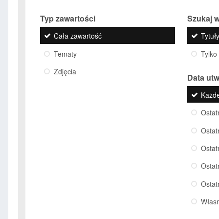
Typ zawartości
Szukaj w
Cała zawartość
Tytuły
Tematy
Tylko
Zdjęcia
Data ut
Każd
Ostat
Ostat
Ostat
Ostat
Ostat
Włas