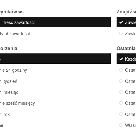
yników w...
Znajdź w
 i treść zawartości
Zawi
 tytuł zawartości
Zawi
worzenia
Ostatnia
e
Każd
nie 24 godziny
Ostat
ni tydzień
Ostat
ni miesiąc
Ostat
nie sześć miesięcy
Ostat
ni rok
Ostat
ne
Włas