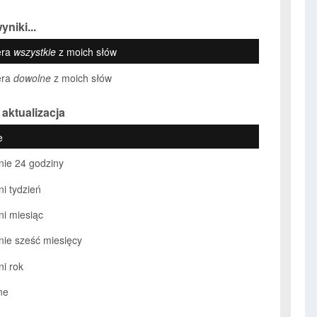
yniki...
era
wszystkie
z moich słów
era
dowolne
z moich słów
 aktualizacja
e
nie 24 godziny
ni tydzień
ni miesiąc
nie sześć miesięcy
ni rok
ne