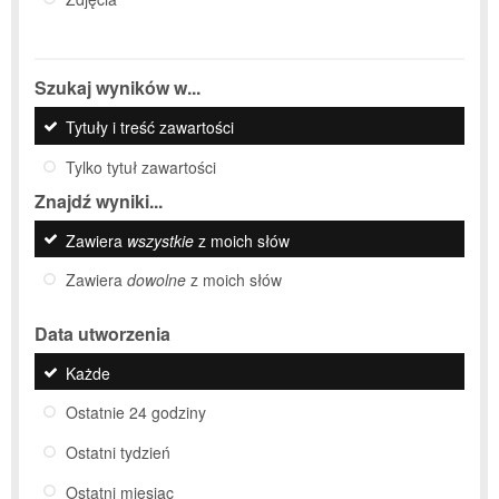
Szukaj wyników w...
Tytuły i treść zawartości
Tylko tytuł zawartości
Znajdź wyniki...
Zawiera
wszystkie
z moich słów
Zawiera
dowolne
z moich słów
Data utworzenia
Każde
Ostatnie 24 godziny
Ostatni tydzień
Ostatni miesiąc