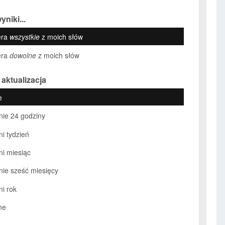
yniki...
era
wszystkie
z moich słów
era
dowolne
z moich słów
 aktualizacja
e
nie 24 godziny
ni tydzień
ni miesiąc
nie sześć miesięcy
ni rok
ne