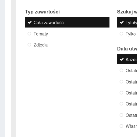
Typ zawartości
Szukaj w
Cała zawartość
Tytuły
Tematy
Tylko
Zdjęcia
Data ut
Każd
Ostat
Ostat
Ostat
Ostat
Ostat
Włas