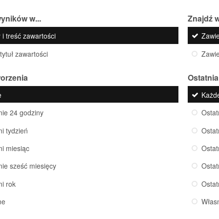
yników w...
Znajdź w
 i treść zawartości
Zawi
 tytuł zawartości
Zawi
worzenia
Ostatnia
e
Każd
nie 24 godziny
Ostat
ni tydzień
Ostat
ni miesiąc
Ostat
nie sześć miesięcy
Ostat
ni rok
Ostat
ne
Włas