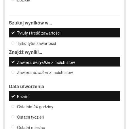
Szukaj wyników w...
Tytuły i treść zawartości
Tylko tytuł zawartości
Znajdź wyniki...
Zawiera
wszystkie
z moich słów
Zawiera
dowolne
z moich słów
Data utworzenia
Każde
Ostatnie 24 godziny
Ostatni tydzień
Ostatni miesiąc