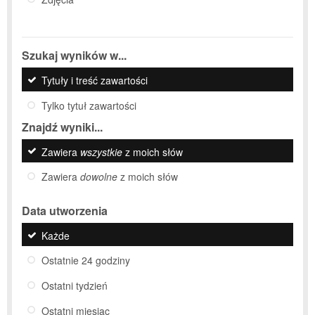
Szukaj wyników w...
Tytuły i treść zawartości
Tylko tytuł zawartości
Znajdź wyniki...
Zawiera
wszystkie
z moich słów
Zawiera
dowolne
z moich słów
Data utworzenia
Każde
Ostatnie 24 godziny
Ostatni tydzień
Ostatni miesiąc