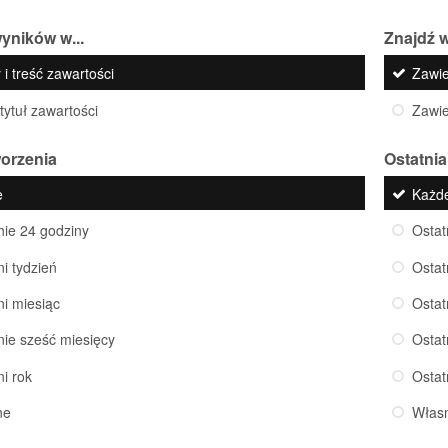
yników w...
Znajdź w
 i treść zawartości
Zawi
 tytuł zawartości
Zawi
worzenia
Ostatnia
e
Każd
nie 24 godziny
Ostat
ni tydzień
Ostat
ni miesiąc
Ostat
nie sześć miesięcy
Ostat
ni rok
Ostat
ne
Włas