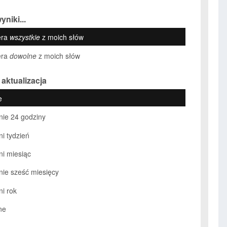
yniki...
era
wszystkie
z moich słów
era
dowolne
z moich słów
 aktualizacja
e
nie 24 godziny
ni tydzień
ni miesiąc
nie sześć miesięcy
ni rok
ne