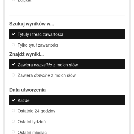
Szukaj wyników w...
Tytuły i treść zawartości
Tylko tytuł zawartości
Znajdź wyniki...
Zawiera
wszystkie
z moich słów
Zawiera
dowolne
z moich słów
Data utworzenia
Każde
Ostatnie 24 godziny
Ostatni tydzień
Ostatni miesiąc