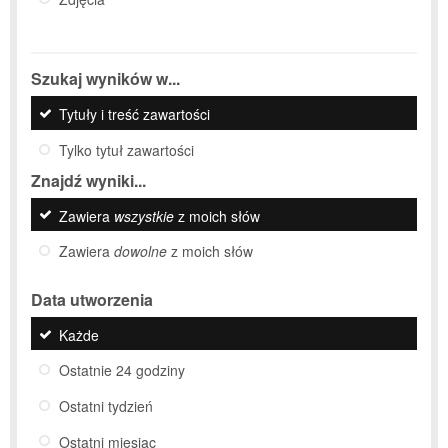
Szukaj wyników w...
Tytuły i treść zawartości
Tylko tytuł zawartości
Znajdź wyniki...
Zawiera
wszystkie
z moich słów
Zawiera
dowolne
z moich słów
Data utworzenia
Każde
Ostatnie 24 godziny
Ostatni tydzień
Ostatni miesiąc