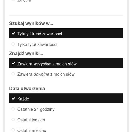
Szukaj wyników w...
Tytuły i treść zawartości
Tylko tytuł zawartości
Znajdź wyniki...
Zawiera
wszystkie
z moich słów
Zawiera
dowolne
z moich słów
Data utworzenia
Każde
Ostatnie 24 godziny
Ostatni tydzień
Ostatni miesiąc