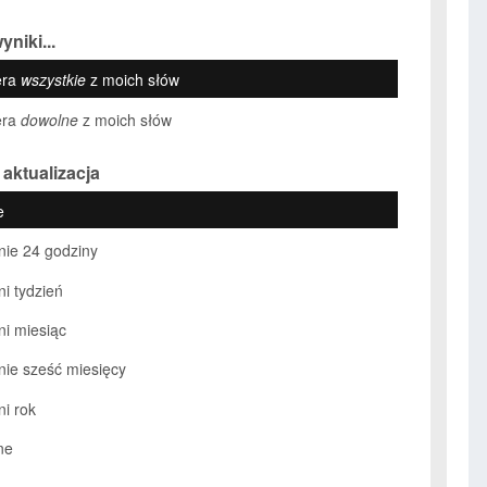
yniki...
era
wszystkie
z moich słów
era
dowolne
z moich słów
 aktualizacja
e
nie 24 godziny
ni tydzień
ni miesiąc
nie sześć miesięcy
ni rok
ne