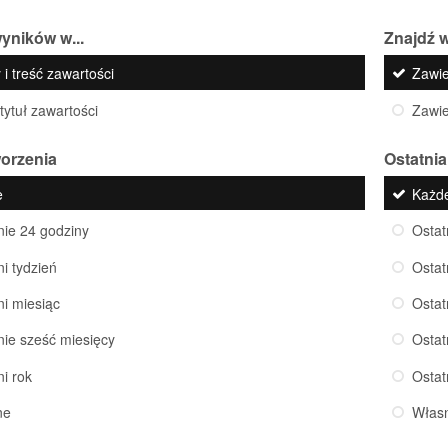
yników w...
Znajdź w
 i treść zawartości
Zawi
 tytuł zawartości
Zawi
worzenia
Ostatnia
e
Każd
nie 24 godziny
Ostat
ni tydzień
Ostat
ni miesiąc
Ostat
nie sześć miesięcy
Ostat
ni rok
Ostat
ne
Włas