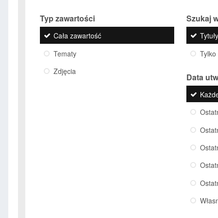
Typ zawartości
Szukaj w
Cała zawartość
Tytuły
Tematy
Tylko
Zdjęcia
Data ut
Każd
Ostat
Ostat
Ostat
Ostat
Ostat
Włas