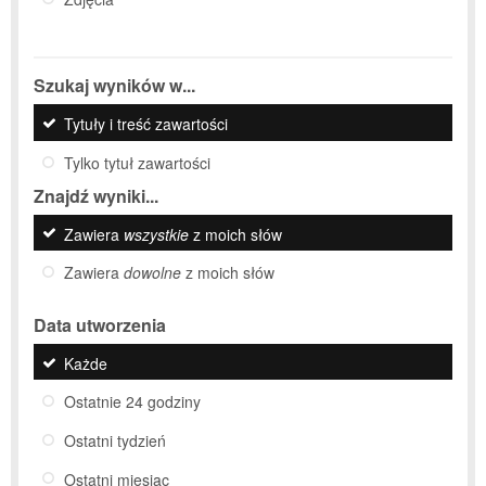
Szukaj wyników w...
Tytuły i treść zawartości
Tylko tytuł zawartości
Znajdź wyniki...
Zawiera
wszystkie
z moich słów
Zawiera
dowolne
z moich słów
Data utworzenia
Każde
Ostatnie 24 godziny
Ostatni tydzień
Ostatni miesiąc