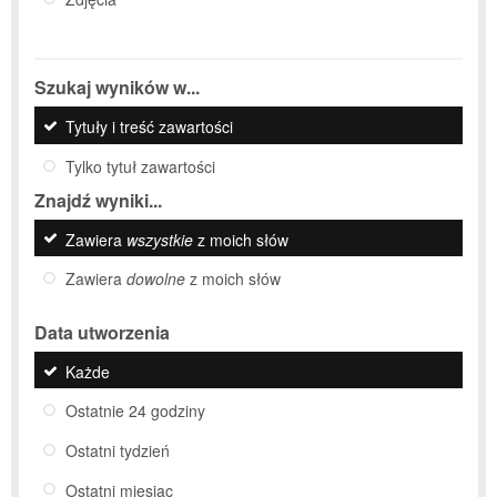
Szukaj wyników w...
Tytuły i treść zawartości
Tylko tytuł zawartości
Znajdź wyniki...
Zawiera
wszystkie
z moich słów
Zawiera
dowolne
z moich słów
Data utworzenia
Każde
Ostatnie 24 godziny
Ostatni tydzień
Ostatni miesiąc