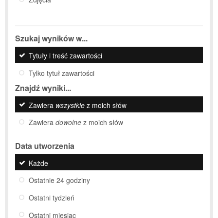
Szukaj wyników w...
Tytuły i treść zawartości
Tylko tytuł zawartości
Znajdź wyniki...
Zawiera
wszystkie
z moich słów
Zawiera
dowolne
z moich słów
Data utworzenia
Każde
Ostatnie 24 godziny
Ostatni tydzień
Ostatni miesiąc