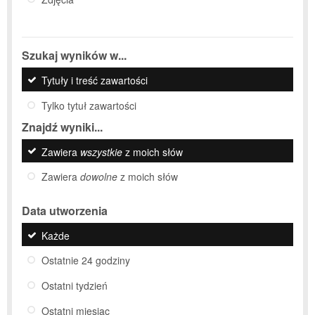
Szukaj wyników w...
Tytuły i treść zawartości
Tylko tytuł zawartości
Znajdź wyniki...
Zawiera
wszystkie
z moich słów
Zawiera
dowolne
z moich słów
Data utworzenia
Każde
Ostatnie 24 godziny
Ostatni tydzień
Ostatni miesiąc