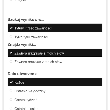
Szukaj wyników w...
Tytuły i treść zawartości
Tylko tytuł zawartości
Znajdź wyniki...
Zawiera
wszystkie
z moich słów
Zawiera
dowolne
z moich słów
Data utworzenia
Każde
Ostatnie 24 godziny
Ostatni tydzień
Ostatni miesiąc