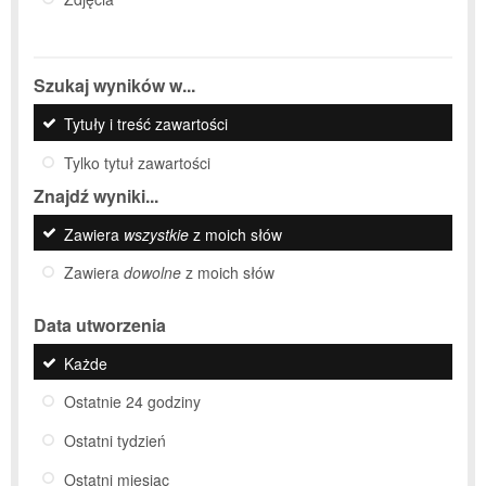
Szukaj wyników w...
Tytuły i treść zawartości
Tylko tytuł zawartości
Znajdź wyniki...
Zawiera
wszystkie
z moich słów
Zawiera
dowolne
z moich słów
Data utworzenia
Każde
Ostatnie 24 godziny
Ostatni tydzień
Ostatni miesiąc