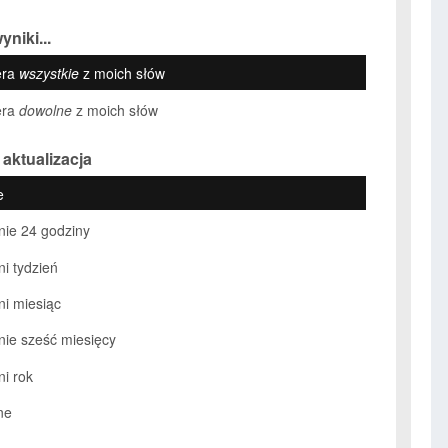
yniki...
era
wszystkie
z moich słów
era
dowolne
z moich słów
 aktualizacja
e
nie 24 godziny
ni tydzień
ni miesiąc
nie sześć miesięcy
ni rok
ne