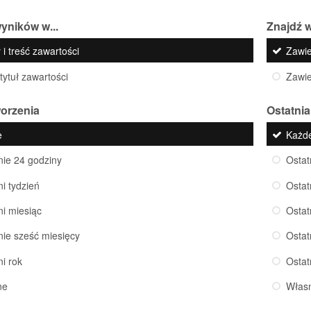
yników w...
Znajdź w
 i treść zawartości
Zawi
 tytuł zawartości
Zawi
worzenia
Ostatnia
e
Każd
nie 24 godziny
Ostat
ni tydzień
Ostat
ni miesiąc
Ostat
nie sześć miesięcy
Ostat
ni rok
Ostat
ne
Włas