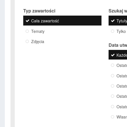
Typ zawartości
Szukaj w
Cała zawartość
Tytuły
Tematy
Tylko
Zdjęcia
Data ut
Każd
Ostat
Ostat
Ostat
Ostat
Ostat
Włas