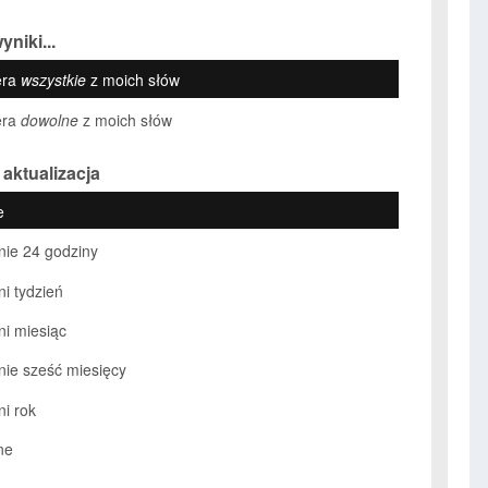
yniki...
era
wszystkie
z moich słów
era
dowolne
z moich słów
 aktualizacja
e
nie 24 godziny
ni tydzień
ni miesiąc
nie sześć miesięcy
ni rok
ne