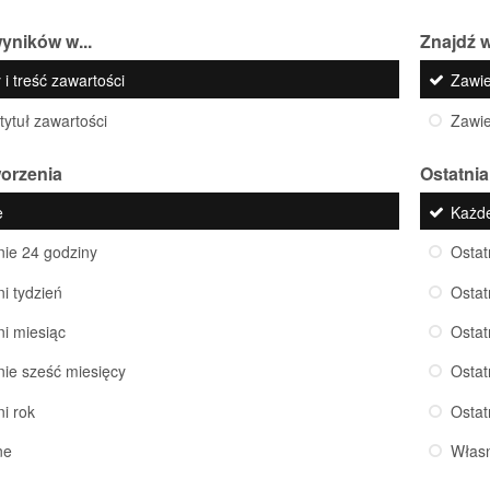
yników w...
Znajdź w
 i treść zawartości
Zawi
 tytuł zawartości
Zawi
worzenia
Ostatnia
e
Każd
nie 24 godziny
Ostat
ni tydzień
Ostat
ni miesiąc
Ostat
nie sześć miesięcy
Ostat
ni rok
Ostat
ne
Włas