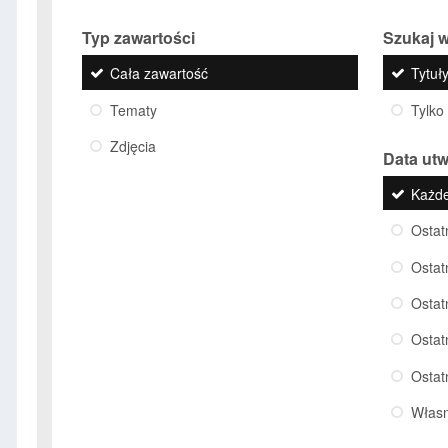
Typ zawartości
Szukaj w
Cała zawartość
Tytuły
Tematy
Tylko
Zdjęcia
Data ut
Każd
Ostat
Ostat
Ostat
Ostat
Ostat
Włas