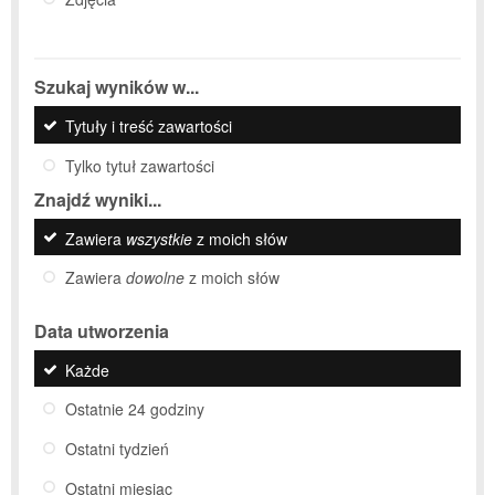
Szukaj wyników w...
Tytuły i treść zawartości
Tylko tytuł zawartości
Znajdź wyniki...
Zawiera
wszystkie
z moich słów
Zawiera
dowolne
z moich słów
Data utworzenia
Każde
Ostatnie 24 godziny
Ostatni tydzień
Ostatni miesiąc