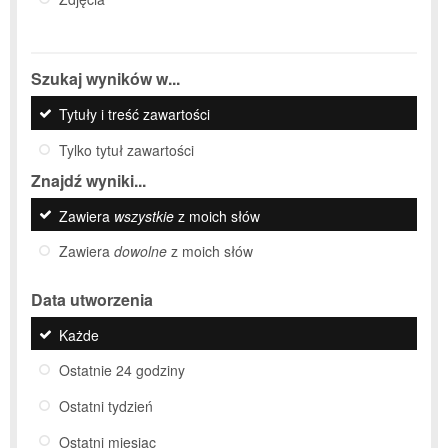
Szukaj wyników w...
Tytuły i treść zawartości
Tylko tytuł zawartości
Znajdź wyniki...
Zawiera
wszystkie
z moich słów
Zawiera
dowolne
z moich słów
Data utworzenia
Każde
Ostatnie 24 godziny
Ostatni tydzień
Ostatni miesiąc