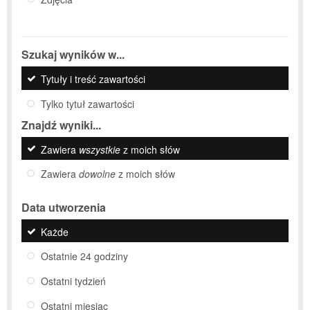
Szukaj wyników w...
Tytuły i treść zawartości
Tylko tytuł zawartości
Znajdź wyniki...
Zawiera
wszystkie
z moich słów
Zawiera
dowolne
z moich słów
Data utworzenia
Każde
Ostatnie 24 godziny
Ostatni tydzień
Ostatni miesiąc