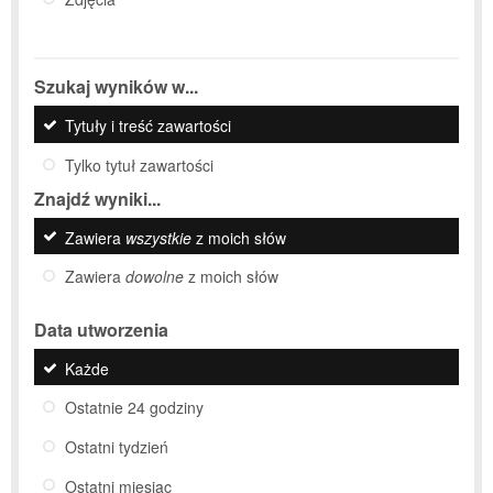
Szukaj wyników w...
Tytuły i treść zawartości
Tylko tytuł zawartości
Znajdź wyniki...
Zawiera
wszystkie
z moich słów
Zawiera
dowolne
z moich słów
Data utworzenia
Każde
Ostatnie 24 godziny
Ostatni tydzień
Ostatni miesiąc