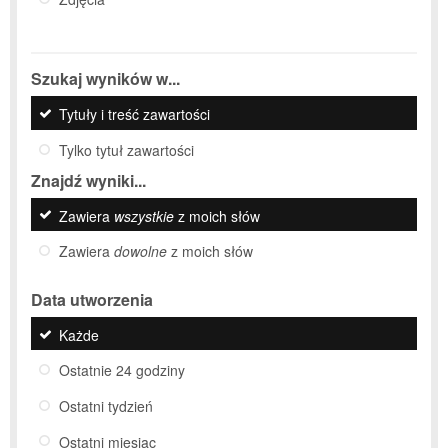
Szukaj wyników w...
Tytuły i treść zawartości
Tylko tytuł zawartości
Znajdź wyniki...
Zawiera
wszystkie
z moich słów
Zawiera
dowolne
z moich słów
Data utworzenia
Każde
Ostatnie 24 godziny
Ostatni tydzień
Ostatni miesiąc