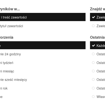
yników w...
Znajdź w
 i treść zawartości
Zawi
 tytuł zawartości
Zawi
worzenia
Ostatnia
e
Każd
nie 24 godziny
Ostat
ni tydzień
Ostat
ni miesiąc
Ostat
nie sześć miesięcy
Ostat
ni rok
Ostat
ne
Włas