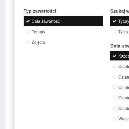
Typ zawartości
Szukaj w
Cała zawartość
Tytuły
Tematy
Tylko
Zdjęcia
Data ut
Każd
Ostat
Ostat
Ostat
Ostat
Ostat
Włas