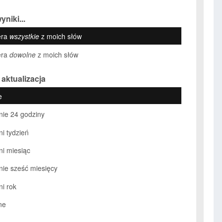
yniki...
era
wszystkie
z moich słów
era
dowolne
z moich słów
 aktualizacja
e
nie 24 godziny
ni tydzień
ni miesiąc
nie sześć miesięcy
ni rok
ne