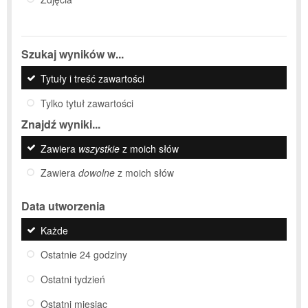
Szukaj wyników w...
Tytuły i treść zawartości
Tylko tytuł zawartości
Znajdź wyniki...
Zawiera
wszystkie
z moich słów
Zawiera
dowolne
z moich słów
Data utworzenia
Każde
Ostatnie 24 godziny
Ostatni tydzień
Ostatni miesiąc