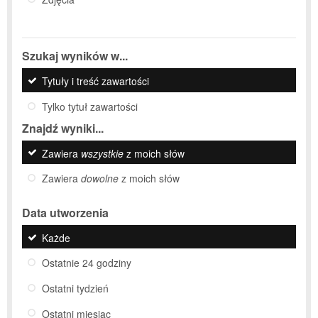
Szukaj wyników w...
Tytuły i treść zawartości
Tylko tytuł zawartości
Znajdź wyniki...
Zawiera
wszystkie
z moich słów
Zawiera
dowolne
z moich słów
Data utworzenia
Każde
Ostatnie 24 godziny
Ostatni tydzień
Ostatni miesiąc