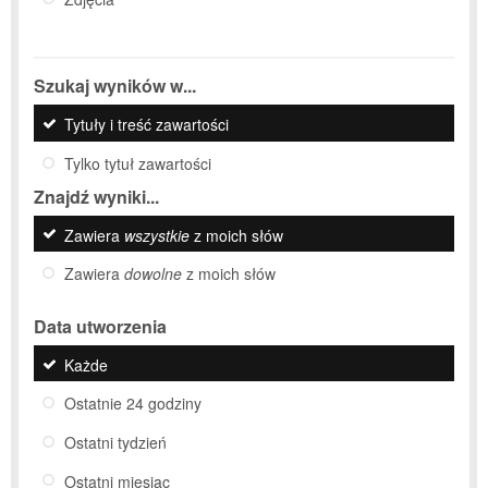
Szukaj wyników w...
Tytuły i treść zawartości
Tylko tytuł zawartości
Znajdź wyniki...
Zawiera
wszystkie
z moich słów
Zawiera
dowolne
z moich słów
Data utworzenia
Każde
Ostatnie 24 godziny
Ostatni tydzień
Ostatni miesiąc