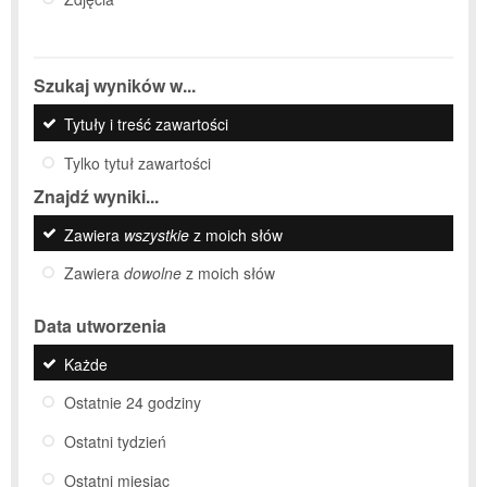
Szukaj wyników w...
Tytuły i treść zawartości
Tylko tytuł zawartości
Znajdź wyniki...
Zawiera
wszystkie
z moich słów
Zawiera
dowolne
z moich słów
Data utworzenia
Każde
Ostatnie 24 godziny
Ostatni tydzień
Ostatni miesiąc