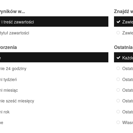
yników w...
Znajdź w
 i treść zawartości
Zawi
 tytuł zawartości
Zawi
worzenia
Ostatnia
e
Każd
nie 24 godziny
Ostat
ni tydzień
Ostat
ni miesiąc
Ostat
nie sześć miesięcy
Ostat
ni rok
Ostat
ne
Włas