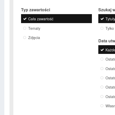
Typ zawartości
Szukaj w
Cała zawartość
Tytuły
Tematy
Tylko
Zdjęcia
Data ut
Każd
Ostat
Ostat
Ostat
Ostat
Ostat
Włas