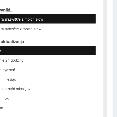
yniki...
era
wszystkie
z moich słów
era
dowolne
z moich słów
 aktualizacja
e
nie 24 godziny
ni tydzień
ni miesiąc
nie sześć miesięcy
ni rok
ne