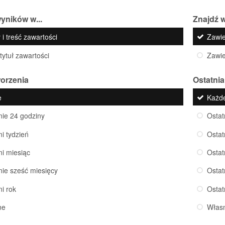
yników w...
Znajdź w
 i treść zawartości
Zawi
 tytuł zawartości
Zawi
worzenia
Ostatnia
e
Każd
nie 24 godziny
Ostat
ni tydzień
Ostat
ni miesiąc
Ostat
nie sześć miesięcy
Ostat
ni rok
Ostat
ne
Włas