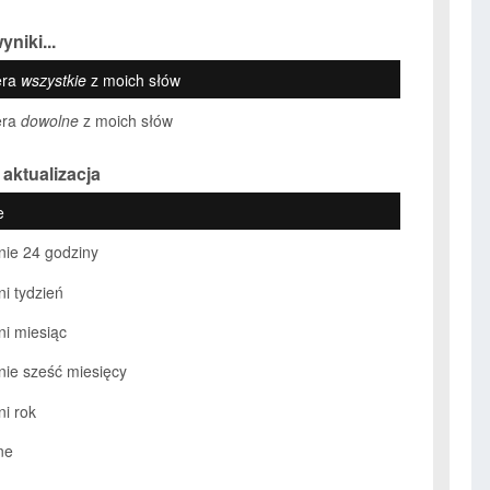
yniki...
era
wszystkie
z moich słów
era
dowolne
z moich słów
 aktualizacja
e
nie 24 godziny
ni tydzień
ni miesiąc
nie sześć miesięcy
ni rok
ne