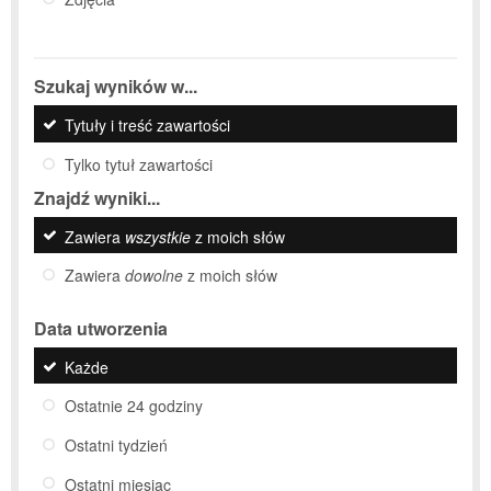
Szukaj wyników w...
Tytuły i treść zawartości
Tylko tytuł zawartości
Znajdź wyniki...
Zawiera
wszystkie
z moich słów
Zawiera
dowolne
z moich słów
Data utworzenia
Każde
Ostatnie 24 godziny
Ostatni tydzień
Ostatni miesiąc