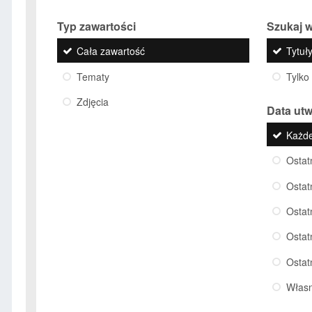
Typ zawartości
Szukaj w
Cała zawartość
Tytuły
Tematy
Tylko
Zdjęcia
Data ut
Każd
Ostat
Ostat
Ostat
Ostat
Ostat
Włas