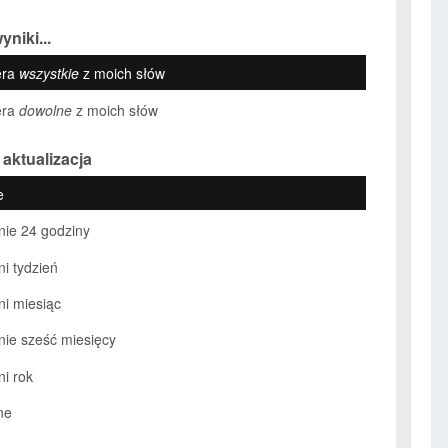
yniki...
era
wszystkie
z moich słów
era
dowolne
z moich słów
 aktualizacja
e
nie 24 godziny
ni tydzień
ni miesiąc
nie sześć miesięcy
ni rok
ne