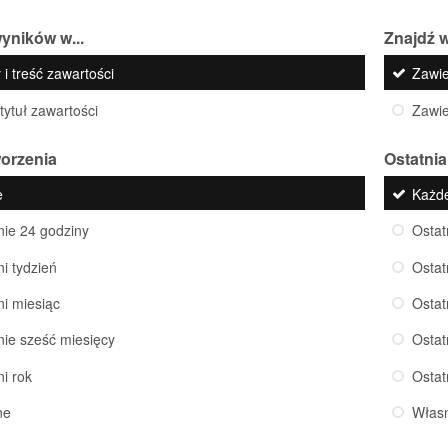
yników w...
Znajdź w
 i treść zawartości
Zawi
 tytuł zawartości
Zawi
worzenia
Ostatnia
e
Każd
nie 24 godziny
Ostat
ni tydzień
Ostat
ni miesiąc
Ostat
nie sześć miesięcy
Ostat
ni rok
Ostat
ne
Włas