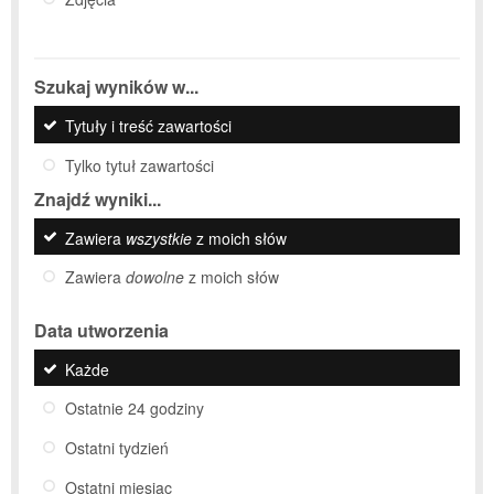
Szukaj wyników w...
Tytuły i treść zawartości
Tylko tytuł zawartości
Znajdź wyniki...
Zawiera
wszystkie
z moich słów
Zawiera
dowolne
z moich słów
Data utworzenia
Każde
Ostatnie 24 godziny
Ostatni tydzień
Ostatni miesiąc