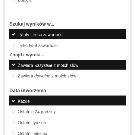
Szukaj wyników w...
Tytuły i treść zawartości
Tylko tytuł zawartości
Znajdź wyniki...
Zawiera
wszystkie
z moich słów
Zawiera
dowolne
z moich słów
Data utworzenia
Każde
Ostatnie 24 godziny
Ostatni tydzień
Ostatni miesiąc