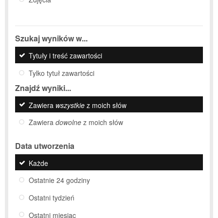
Szukaj wyników w...
Tytuły i treść zawartości
Tylko tytuł zawartości
Znajdź wyniki...
Zawiera
wszystkie
z moich słów
Zawiera
dowolne
z moich słów
Data utworzenia
Każde
Ostatnie 24 godziny
Ostatni tydzień
Ostatni miesiąc