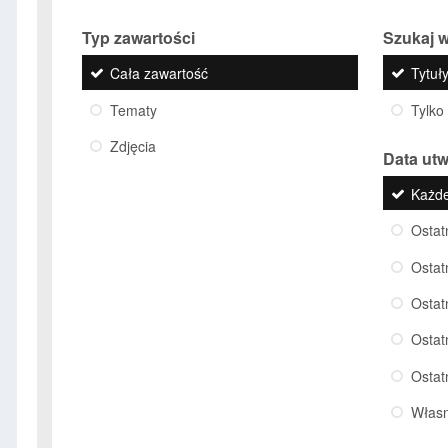
Typ zawartości
Szukaj w
Cała zawartość
Tytuły
Tematy
Tylko
Zdjęcia
Data ut
Każd
Ostat
Ostat
Ostat
Ostat
Ostat
Włas