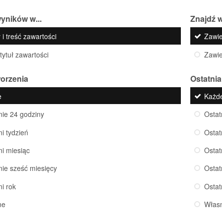
yników w...
Znajdź w
 i treść zawartości
Zawi
 tytuł zawartości
Zawi
worzenia
Ostatnia
e
Każd
nie 24 godziny
Ostat
ni tydzień
Ostat
ni miesiąc
Ostat
nie sześć miesięcy
Ostat
ni rok
Ostat
ne
Włas