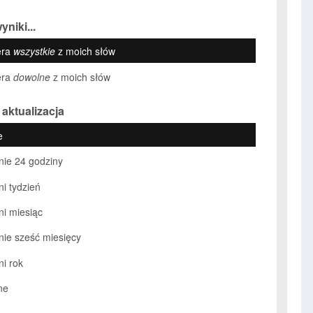
yniki...
era
wszystkie
z moich słów
era
dowolne
z moich słów
 aktualizacja
e
nie 24 godziny
ni tydzień
ni miesiąc
nie sześć miesięcy
ni rok
ne