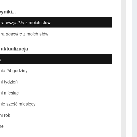
yniki...
era
wszystkie
z moich słów
era
dowolne
z moich słów
 aktualizacja
e
nie 24 godziny
ni tydzień
ni miesiąc
nie sześć miesięcy
ni rok
ne