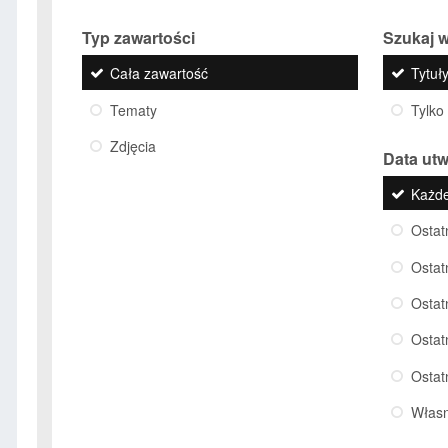
Typ zawartości
Szukaj w
Cała zawartość
Tytuły
Tematy
Tylko
Zdjęcia
Data ut
Każd
Ostat
Ostat
Ostat
Ostat
Ostat
Włas