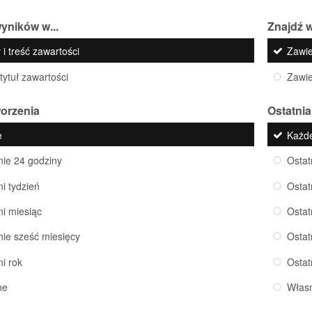
yników w...
Znajdź w
 i treść zawartości
Zawi
 tytuł zawartości
Zawi
worzenia
Ostatnia
e
Każd
nie 24 godziny
Ostat
ni tydzień
Ostat
ni miesiąc
Ostat
nie sześć miesięcy
Ostat
ni rok
Ostat
ne
Włas