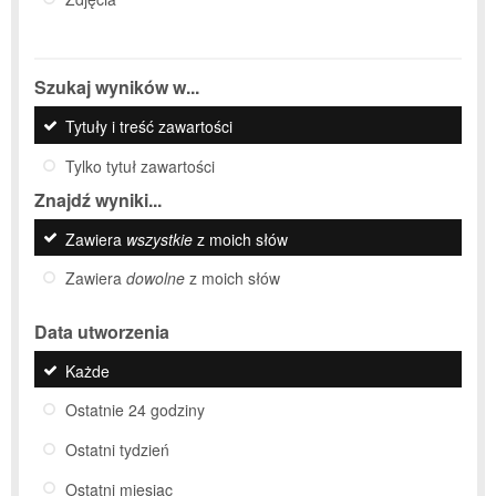
Szukaj wyników w...
Tytuły i treść zawartości
Tylko tytuł zawartości
Znajdź wyniki...
Zawiera
wszystkie
z moich słów
Zawiera
dowolne
z moich słów
Data utworzenia
Każde
Ostatnie 24 godziny
Ostatni tydzień
Ostatni miesiąc