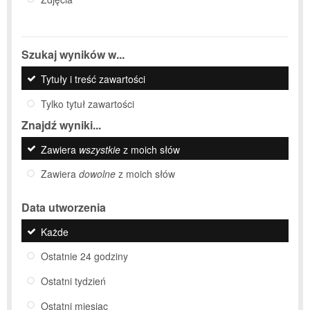
Szukaj wyników w...
Tytuły i treść zawartości
Tylko tytuł zawartości
Znajdź wyniki...
Zawiera
wszystkie
z moich słów
Zawiera
dowolne
z moich słów
Data utworzenia
Każde
Ostatnie 24 godziny
Ostatni tydzień
Ostatni miesiąc