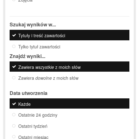
Szukaj wyników w...
Tytuły i treść zawartości
Tylko tytuł zawartości
Znajdź wyniki...
Zawiera
wszystkie
z moich słów
Zawiera
dowolne
z moich słów
Data utworzenia
Każde
Ostatnie 24 godziny
Ostatni tydzień
Ostatni miesiąc