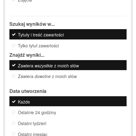
Szukaj wyników w...
Tytuły i treść zawartości
Tylko tytuł zawartości
Znajdź wyniki...
Zawiera
wszystkie
z moich słów
Zawiera
dowolne
z moich słów
Data utworzenia
Każde
Ostatnie 24 godziny
Ostatni tydzień
Ostatni miesiąc