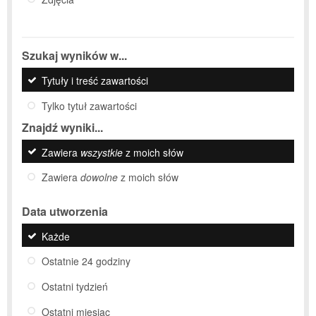
Szukaj wyników w...
Tytuły i treść zawartości
Tylko tytuł zawartości
Znajdź wyniki...
Zawiera
wszystkie
z moich słów
Zawiera
dowolne
z moich słów
Data utworzenia
Każde
Ostatnie 24 godziny
Ostatni tydzień
Ostatni miesiąc