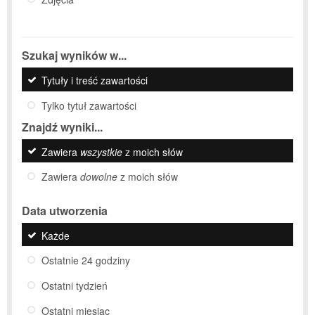
Szukaj wyników w...
Tytuły i treść zawartości
Tylko tytuł zawartości
Znajdź wyniki...
Zawiera
wszystkie
z moich słów
Zawiera
dowolne
z moich słów
Data utworzenia
Każde
Ostatnie 24 godziny
Ostatni tydzień
Ostatni miesiąc