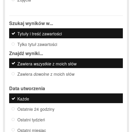
Szukaj wyników w...
Tytuły i treść zawartości
Tylko tytuł zawartości
Znajdź wyniki...
Zawiera
wszystkie
z moich słów
Zawiera
dowolne
z moich słów
Data utworzenia
Każde
Ostatnie 24 godziny
Ostatni tydzień
Ostatni miesiąc