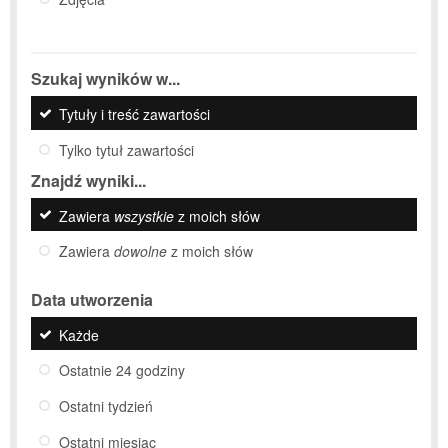
Szukaj wyników w...
Tytuły i treść zawartości
Tylko tytuł zawartości
Znajdź wyniki...
Zawiera
wszystkie
z moich słów
Zawiera
dowolne
z moich słów
Data utworzenia
Każde
Ostatnie 24 godziny
Ostatni tydzień
Ostatni miesiąc