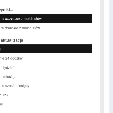
yniki...
era
wszystkie
z moich słów
era
dowolne
z moich słów
 aktualizacja
e
nie 24 godziny
ni tydzień
ni miesiąc
nie sześć miesięcy
ni rok
ne