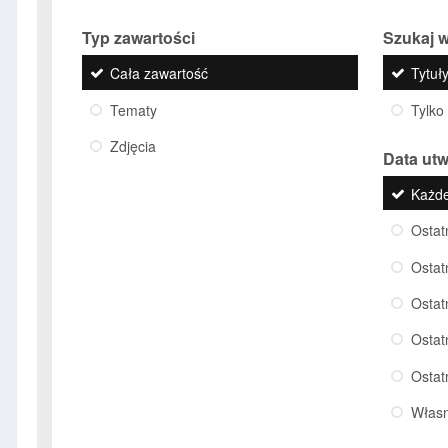
Typ zawartości
Szukaj w
Cała zawartość
Tytuły
Tematy
Tylko
Zdjęcia
Data ut
Każd
Ostat
Ostat
Ostat
Ostat
Ostat
Włas