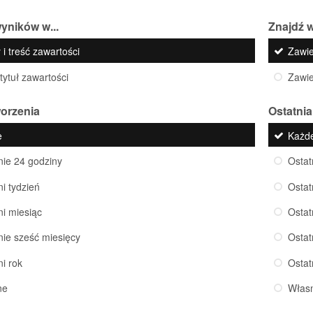
yników w...
Znajdź w
 i treść zawartości
Zawi
 tytuł zawartości
Zawi
worzenia
Ostatnia
e
Każd
nie 24 godziny
Ostat
ni tydzień
Ostat
ni miesiąc
Ostat
nie sześć miesięcy
Ostat
ni rok
Ostat
ne
Włas