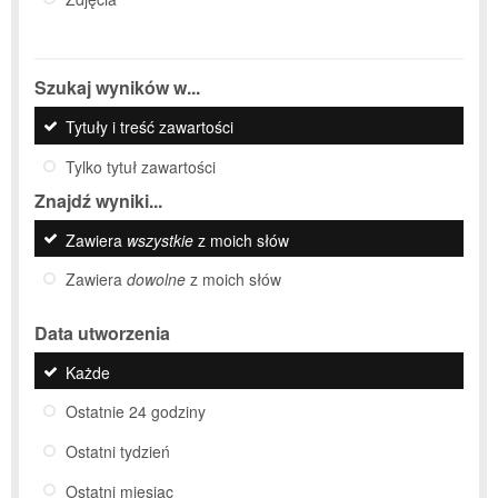
Szukaj wyników w...
Tytuły i treść zawartości
Tylko tytuł zawartości
Znajdź wyniki...
Zawiera
wszystkie
z moich słów
Zawiera
dowolne
z moich słów
Data utworzenia
Każde
Ostatnie 24 godziny
Ostatni tydzień
Ostatni miesiąc