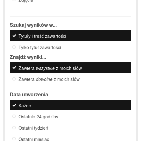
Szukaj wyników w...
Tytuły i treść zawartości
Tylko tytuł zawartości
Znajdź wyniki...
Zawiera
wszystkie
z moich słów
Zawiera
dowolne
z moich słów
Data utworzenia
Każde
Ostatnie 24 godziny
Ostatni tydzień
Ostatni miesiąc