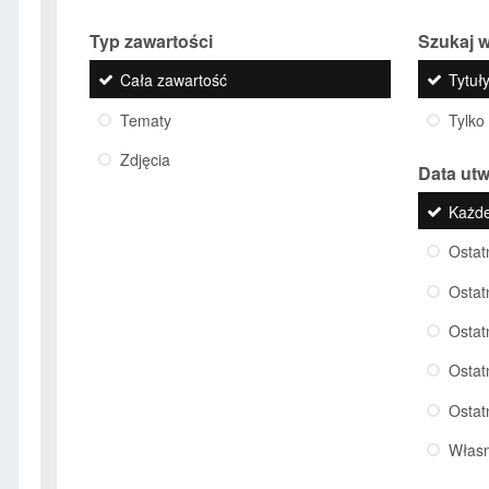
Typ zawartości
Szukaj w
Cała zawartość
Tytuły
Tematy
Tylko
Zdjęcia
Data ut
Każd
Ostat
Ostat
Ostat
Ostat
Ostat
Włas