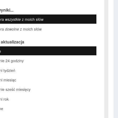
yniki...
era
wszystkie
z moich słów
era
dowolne
z moich słów
 aktualizacja
e
nie 24 godziny
ni tydzień
ni miesiąc
nie sześć miesięcy
ni rok
ne