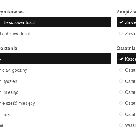
yników w...
Znajdź w
 i treść zawartości
Zawi
 tytuł zawartości
Zawi
worzenia
Ostatnia
e
Każd
nie 24 godziny
Ostat
ni tydzień
Ostat
ni miesiąc
Ostat
nie sześć miesięcy
Ostat
ni rok
Ostat
ne
Włas