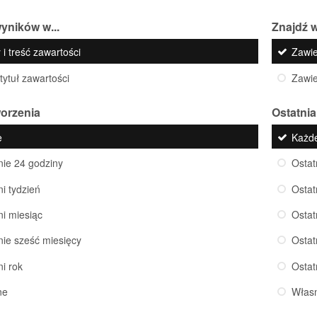
yników w...
Znajdź w
 i treść zawartości
Zawi
 tytuł zawartości
Zawi
worzenia
Ostatnia
e
Każd
nie 24 godziny
Ostat
ni tydzień
Ostat
ni miesiąc
Ostat
nie sześć miesięcy
Ostat
ni rok
Ostat
ne
Włas