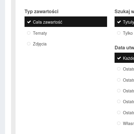
Typ zawartości
Szukaj w
Cała zawartość
Tytuły
Tematy
Tylko
Zdjęcia
Data ut
Każd
Ostat
Ostat
Ostat
Ostat
Ostat
Włas