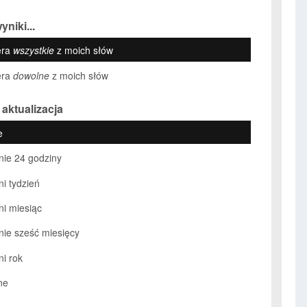
yniki...
era
wszystkie
z moich słów
era
dowolne
z moich słów
 aktualizacja
e
nie 24 godziny
ni tydzień
ni miesiąc
nie sześć miesięcy
ni rok
ne